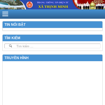
TIN NỔI BẬT
TÌM KIẾM
Quản lý tìm kiếm
TRUYỀN HÌNH