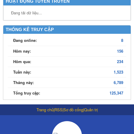
HOẠT ĐỘNG TUYÊN TRUYỀN
Đang tải dữ liệu...
THỐNG KÊ TRUY CẬP
Đang online:
8
Hôm nay:
156
Hôm qua:
234
Tuần này:
1,523
Tháng này:
6,789
Tổng truy cập:
125,347
Trang chủ
|
RSS
|
Sơ đồ cổng
|
Quản trị