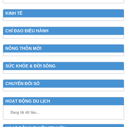
KINH TẾ
CHỈ ĐẠO ĐIỀU HÀNH
NÔNG THÔN MỚI
SỨC KHỎE & ĐỜI SỐNG
CHUYỂN ĐỔI SỐ
HOẠT ĐỘNG DU LỊCH
Đang tải dữ liệu...